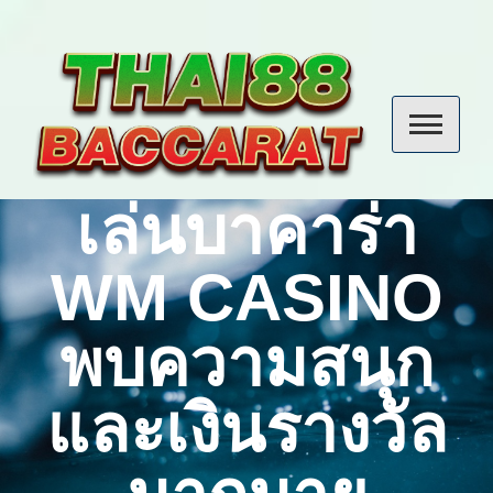
Skip
to
content
เว็บบาคาร่าดีที่สุดในไทย คาสิ
เว็บคาสิโนออนไลน์ที่ดีที่สุดในไทย Thaibaccarat88 ฝากถอนไว
เล่นบาคาร่า
10วินาที เกมพนันออนไลน์ครบทุกค่าย
โน88 สล็อต เสือมังกร ป๊อกเด้ง
WM CASINO
รับโบนัส 60% ฟรี
พบความสนุก
และเงินรางวัล