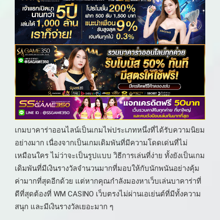
เกมบาคาร่าออนไลน์เป็นเกมไพ่ประเภทหนึ่งที่ได้รับความนิยม
อย่างมาก เนื่องจากเป็นเกมเดิมพันที่มีความโดดเด่นที่ไม่
เหมือนใคร ไม่ว่าจะเป็นรูปแบบ วิธีการเล่นที่ง่าย ทั้งยังเป็นเกม
เดิมพันที่มีเงินรางวัลจำนวนมากที่มอบให้กับนักพนันอย่างคุ้ม
ค่ามากที่สุดอีกด้วย แต่หากคุณกำลังมองหาเว็บเล่นบาคาร่าที่
ดีที่สุดต้องที่ WM CASINO เว็บตรงไม่ผ่านเอเย่นต์ที่มีทั้งความ
สนุก และมีเงินรางวัลเยอะมาก ๆ