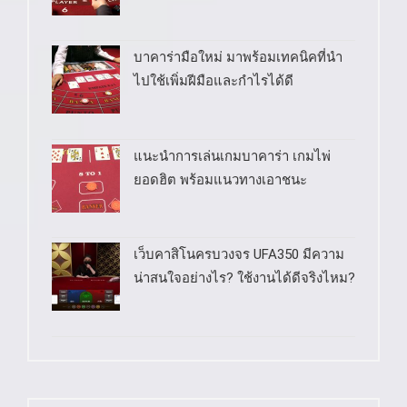
บาคาร่ามือใหม่ มาพร้อมเทคนิคที่นำ
ไปใช้เพิ่มฝีมือและกำไรได้ดี
แนะนำการเล่นเกมบาคาร่า เกมไพ่
ยอดฮิต พร้อมแนวทางเอาชนะ
เว็บคาสิโนครบวงจร UFA350 มีความ
น่าสนใจอย่างไร? ใช้งานได้ดีจริงไหม?