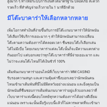
สูงมาก ๆ ทำให้มีระบบการเงินที่ได้มาตรฐาน ปลอดภัย สะดวก
รวดเร็ว ที่สำคัญจ่ายเร็วภายใน 1 นาทีอีกด้วย
มีโต๊ะบาคาร่าให้เลือกหลากหลาย
เพิ่มโอกาสทำเงินที่ง่ายขึ้นกับการมีโต๊ะเกมบาคาร่าให้นักพนัน
ได้เลือกใช้บริการเยอะมาก ๆ ทำให้นักพนันสามารถเปลี่ยน
โต๊ะตามความต้องการได้ตลอดเวลา ชื่นชอบโต๊ะก็เลือกเล่น
ได้ไม่มีเบื่อ โดยเกมบาคาร่าแต่ละโต๊ะนั้นก็จะมีความแตกต่าง
กันออกไป แต่บอกเลยว่าทุกโต๊ะบาคาร่าที่นี่จ่ายเยอะมาก และ
ไม่ว่าจะเล่นโต๊ะไหนก็ได้เงินชัวร์ 100%
เดิมพันเกมบาคาร่าออนไลน์ที่เว็บบาคาร่า WM CASINO
รับรองความสนุก และความคุ้มค่าซึ่งบอกเลยว่านักพนันคน
ไหนเข้ามาเดิมพันที่นี่ไม่มีผิดหวังอย่างแน่นอน และยิ่งคุณเป็น
นักพนันที่ชื่นชอบการเดิมพันเกมบาคาร่าอยู่แล้วบอกเลยว่าที่
เว็บบาคาร่าแห่งนี้ตอบโจทย์ทุกความต้องการได้อย่างดีเยี่ยม
แน่นอน เพราะฉะนั้นเมื่อรู้แบบนี้แล้วก็ไม่ควรพลาดที่จะเข้ามา