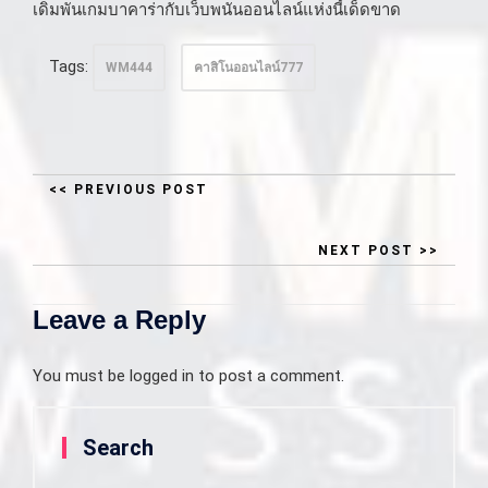
เดิมพันเกมบาคาร่ากับเว็บพนันออนไลน์แห่งนี้เด็ดขาด
Tags:
WM444
คาสิโนออนไลน์777
<< PREVIOUS POST
NEXT POST >>
Leave a Reply
You must be
logged in
to post a comment.
Search