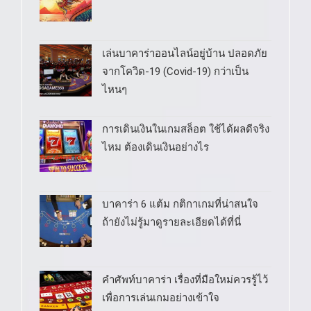
เล่นบาคาร่าออนไลน์อยู่บ้าน ปลอดภัย
จากโควิด-19 (Covid-19) กว่าเป็น
ไหนๆ
การเดินเงินในเกมสล็อต ใช้ได้ผลดีจริง
ไหม ต้องเดินเงินอย่างไร
บาคาร่า 6 แต้ม กติกาเกมที่น่าสนใจ
ถ้ายังไม่รู้มาดูรายละเอียดได้ที่นี่
คำศัพท์บาคาร่า เรื่องที่มือใหม่ควรรู้ไว้
เพื่อการเล่นเกมอย่างเข้าใจ