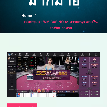
มากมาย
Home
เล่นบาคาร่า WM CASINO พบความสนุก และเงิน
รางวัลมากมาย