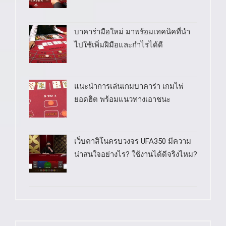
บาคาร่ามือใหม่ มาพร้อมเทคนิคที่นำ
ไปใช้เพิ่มฝีมือและกำไรได้ดี
แนะนำการเล่นเกมบาคาร่า เกมไพ่
ยอดฮิต พร้อมแนวทางเอาชนะ
เว็บคาสิโนครบวงจร UFA350 มีความ
น่าสนใจอย่างไร? ใช้งานได้ดีจริงไหม?