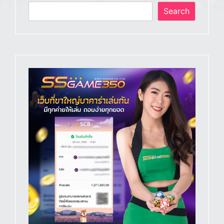
Search