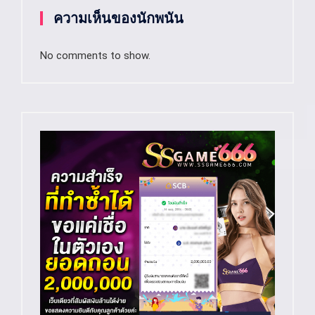
ความเห็นของนักพนัน
No comments to show.