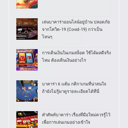
เล่นบาคาร่าออนไลน์อยู่บ้าน ปลอดภัย
จากโควิด-19 (Covid-19) กว่าเป็น
ไหนๆ
การเดินเงินในเกมสล็อต ใช้ได้ผลดีจริง
ไหม ต้องเดินเงินอย่างไร
บาคาร่า 6 แต้ม กติกาเกมที่น่าสนใจ
ถ้ายังไม่รู้มาดูรายละเอียดได้ที่นี่
คำศัพท์บาคาร่า เรื่องที่มือใหม่ควรรู้ไว้
เพื่อการเล่นเกมอย่างเข้าใจ