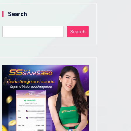
Search
Search