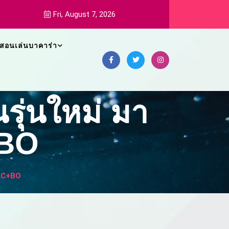
Fri, August 7, 2026
สอนเล่นบาคาร่า
รุ่นใหม่ มา
+BO
BAC+BO