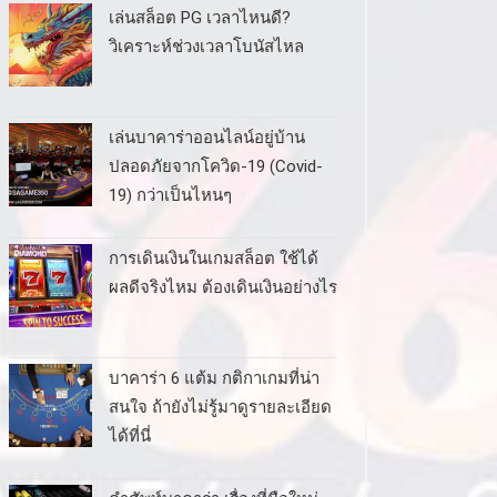
เล่นสล็อต PG เวลาไหนดี?
วิเคราะห์ช่วงเวลาโบนัสไหล
เล่นบาคาร่าออนไลน์อยู่บ้าน
ปลอดภัยจากโควิด-19 (Covid-
19) กว่าเป็นไหนๆ
การเดินเงินในเกมสล็อต ใช้ได้
ผลดีจริงไหม ต้องเดินเงินอย่างไร
บาคาร่า 6 แต้ม กติกาเกมที่น่า
สนใจ ถ้ายังไม่รู้มาดูรายละเอียด
ได้ที่นี่