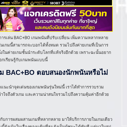
ในการเล่น BAC+BO เกมพนันที่ปรับเปลี่ยน เพิ่มความหลากหลาย
ในเกมนี้สามารถจะบอกได้ทั้งหมด รวมไปถึงค่ายเกมที่เป็นการ
่งในค่ายเกมชั้นนำระดับโลกที่แท้จริงอีกด้วย เพราะฉะนั้นอยาก
กเรียนรู้กับเกมพนันแบบนี้
ใหม BAC+BO ตอบสนองนักพนันหรือไม่
เราแนะนำจุดเด่นของเกมพนันรุ่นใหม่นี้ เราได้ทำการรวบรวม
เข้าใจถึงตัวเกม และความน่าสนใจรวมไปถึงความคุ้มค่าอีกด้วย
ายกับการผสมผสานเกมที่หลากหลาย มาให้บริการภายในเกมเดียว
ยังเน้นในเรื่องของแต้มที่สูง ยังเป็นผู้ชนะได้ทันที แต่มาในรูป