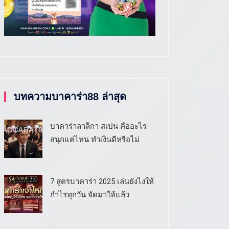
บทความบาคาร่า88 ล่าสุด
บาคาร่าลาลิกา สเปน คืออะไร
สนุกแค่ไหน ทำเงินดีหรือไม่
7 สูตรบาคาร่า 2025 เล่นยังไงให้
กำไรทุกวัน จัดมาให้แล้ว