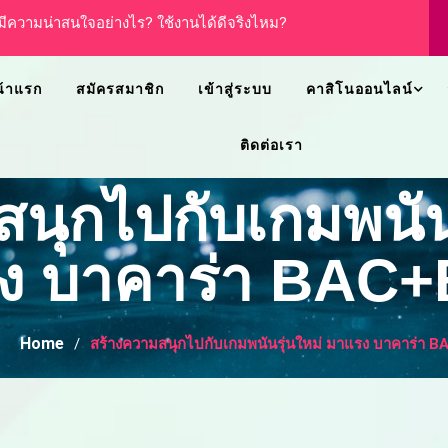
ให้กำไรทุกวัน จัดมาให้แล้ว
น้าแรก
สมัครสมาชิก
เข้าสู่ระบบ
คาสิโนออนไลน์
ติดต่อเรา
นุกไปกับเกมพนัน
ง บาคาร่า BAC
Home
สร้างความสนุกไปกับเกมพนันรุ่นใหม่ มาแรง บาคาร่า 