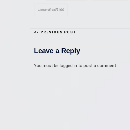
แจกเครดิตฟรี100
<< PREVIOUS POST
Leave a Reply
You must be
logged in
to post a comment.