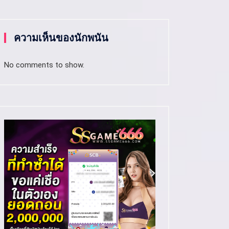
ความเห็นของนักพนัน
No comments to show.