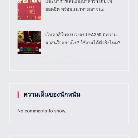
แนะนำการเล่นเกมบาคาร่า เกมไพ่
ยอดฮิต พร้อมแนวทางเอาชนะ
เว็บคาสิโนครบวงจร UFA350 มีความ
น่าสนใจอย่างไร? ใช้งานได้ดีจริงไหม?
ความเห็นของนักพนัน
No comments to show.