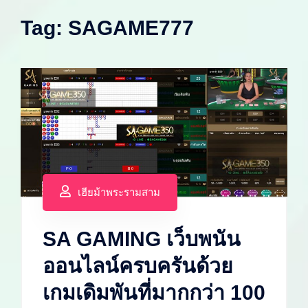
Tag:
SAGAME777
เฮียม้าพระรามสาม
SA GAMING เว็บพนัน
ออนไลน์ครบครันด้วย
เกมเดิมพันที่มากกว่า 100