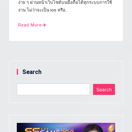
ง่าย ๆ ผ่านหน้าเว็บไซต์บนมือถือได้ทุกระบบการใช้
งาน ไม่ว่าจะเป็น ios หรือ…
Read More
Search
Search