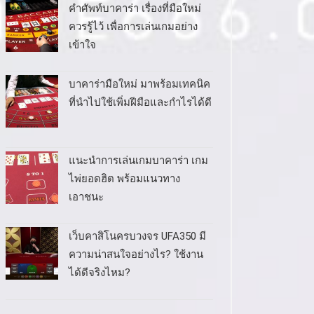
คำศัพท์บาคาร่า เรื่องที่มือใหม่
ควรรู้ไว้ เพื่อการเล่นเกมอย่าง
เข้าใจ
บาคาร่ามือใหม่ มาพร้อมเทคนิค
ที่นำไปใช้เพิ่มฝีมือและกำไรได้ดี
แนะนำการเล่นเกมบาคาร่า เกม
ไพ่ยอดฮิต พร้อมแนวทาง
เอาชนะ
เว็บคาสิโนครบวงจร UFA350 มี
ความน่าสนใจอย่างไร? ใช้งาน
ได้ดีจริงไหม?