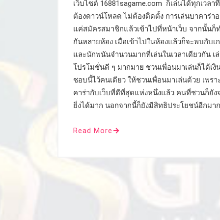
เว็บไซต์ 16881sagame.com ก็เล่นได้ทุกเวลาที่
ต้องดาวน์โหลด ไม่ต้องติดตั้ง การเล่นบาคาร่า
แค่สมัครสมาชิกแล้วเข้าไปที่หน้าเว็บ จากนั้นก็
กันหลายห้อง เมื่อเข้าไปในห้องแล้วก็จะพบกับเ
และนักพนันจำนวนมากที่เล่นในเวลาเดียวกัน เล
โปรโมชั่นดี ๆ มากมาย ชวนเพื่อนมาเล่นก็ได้เง
ชอบนี้ไว้คนเดียว ให้ชวนเพื่อนมาเล่นด้วย เ
คาร่ากับเว็บที่ดีที่สุดแห่งหนึ่งแล้ว คนที่ชวนก
ยิ่งได้มาก นอกจากนี้ก็ยังมีสิทธิประโยชน์อีกมา
Read More