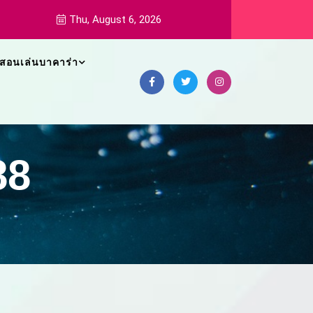
Thu, August 6, 2026
สอนเล่นบาคาร่า
88