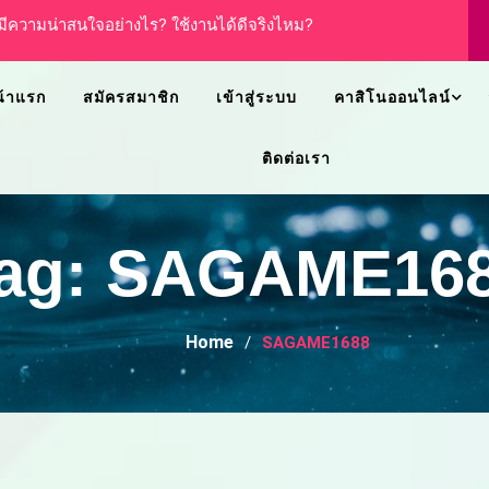
ให้กำไรทุกวัน จัดมาให้แล้ว
น้าแรก
สมัครสมาชิก
เข้าสู่ระบบ
คาสิโนออนไลน์
ติดต่อเรา
ag:
SAGAME16
Home
SAGAME1688