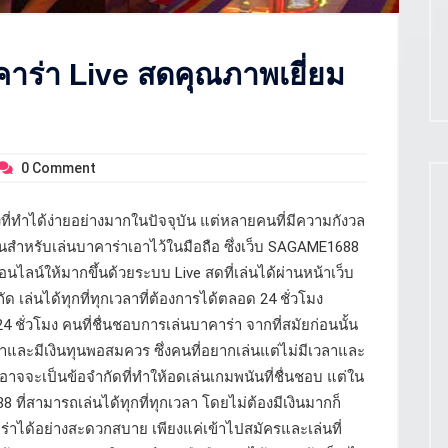
ร่า Live สดคุณภาพเยี่ยม
0
Comment
งที่ทำได้ง่ายอย่างมากในปัจจุบัน แต่หลายคนที่มีความกังวล
สำหรับเล่นบาคาร่าเอาไว้ในมือถือ ซึ่งเว็บ SAGAME1688
นไลน์ให้มากขึ้นด้วยระบบ Live สดที่เล่นได้ผ่านหน้าเว็บ
ด เล่นได้ทุกที่ทุกเวลาที่ต้องการได้ตลอด 24 ชั่วโมง
ชั่วโมง คนที่ชื่นชอบการเล่นบาคาร่า จากที่สมัยก่อนนั้น
ลาและมีเงินทุนพอสมควร ซึ่งคนที่อยากเล่นแต่ไม่มีเวลาและ
็อาจจะเป็นข้อจำกัดที่ทำให้อดเล่นเกมพนันที่ชื่นชอบ แต่ใน
88 ที่สามารถเล่นได้ทุกที่ทุกเวลา โดยไม่ต้องมีเงินมากก็
่าได้อย่างสะดวกสบาย เพียงแค่เข้าไปสมัครและเล่นที่