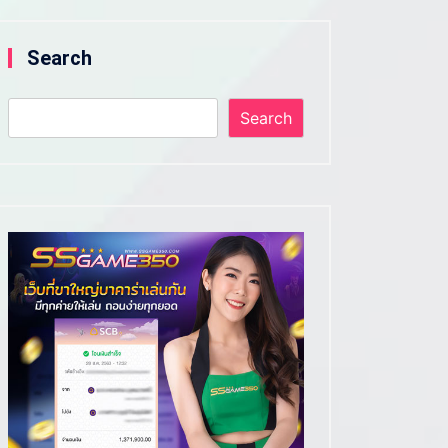
Search
Search