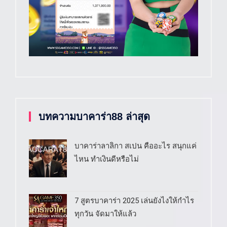
บทความบาคาร่า88 ล่าสุด
บาคาร่าลาลิกา สเปน คืออะไร สนุกแค่
ไหน ทำเงินดีหรือไม่
7 สูตรบาคาร่า 2025 เล่นยังไงให้กำไร
ทุกวัน จัดมาให้แล้ว