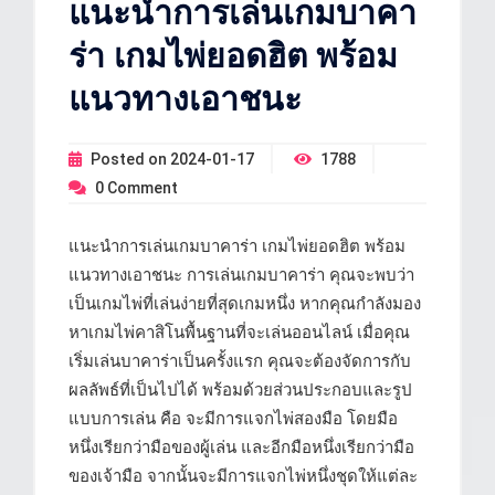
แนะนำการเล่นเกมบาคา
ร่า เกมไพ่ยอดฮิต พร้อม
แนวทางเอาชนะ
Posted on
2024-01-17
1788
0
Comment
แนะนำการเล่นเกมบาคาร่า เกมไพ่ยอดฮิต พร้อม
แนวทางเอาชนะ การเล่นเกมบาคาร่า คุณจะพบว่า
เป็นเกมไพ่ที่เล่นง่ายที่สุดเกมหนึ่ง หากคุณกำลังมอง
หาเกมไพ่คาสิโนพื้นฐานที่จะเล่นออนไลน์ เมื่อคุณ
เริ่มเล่นบาคาร่าเป็นครั้งแรก คุณจะต้องจัดการกับ
ผลลัพธ์ที่เป็นไปได้ พร้อมด้วยส่วนประกอบและรูป
แบบการเล่น คือ จะมีการแจกไพ่สองมือ โดยมือ
หนึ่งเรียกว่ามือของผู้เล่น และอีกมือหนึ่งเรียกว่ามือ
ของเจ้ามือ จากนั้นจะมีการแจกไพ่หนึ่งชุดให้แต่ละ