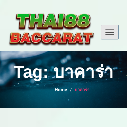
Skip
to
content
เว็บบาคาร่าดีที่สุดในไทย คาสิ
เว็บคาสิโนออนไลน์ที่ดีที่สุดในไทย Thaibaccarat88 ฝากถอนไว
10วินาที เกมพนันออนไลน์ครบทุกค่าย
โน88 สล็อต เสือมังกร ป๊อกเด้ง
Tag:
บาคาร่า
รับโบนัส 60% ฟรี
Home
บาคาร่า