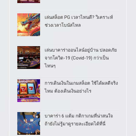
เล่นสล็อต PG เวลาไหนดี? วิเคราะห์
ช่วงเวลาโบนัสไหล
เล่นบาคาร่าออนไลน์อยู่บ้าน ปลอดภัย
จากโควิด-19 (Covid-19) กว่าเป็น
ไหนๆ
การเดินเงินในเกมสล็อต ใช้ได้ผลดีจริง
ไหม ต้องเดินเงินอย่างไร
บาคาร่า 6 แต้ม กติกาเกมที่น่าสนใจ
ถ้ายังไม่รู้มาดูรายละเอียดได้ที่นี่