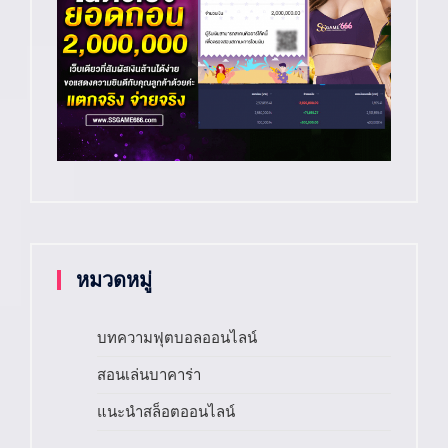
หมวดหมู่
บทความฟุตบอลออนไลน์
สอนเล่นบาคาร่า
แนะนำสล็อตออนไลน์